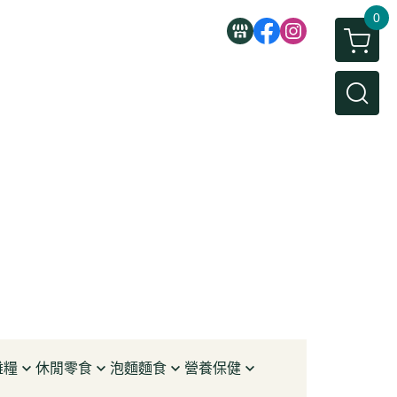
0
雜糧
休閒零食
泡麵麵食
營養保健