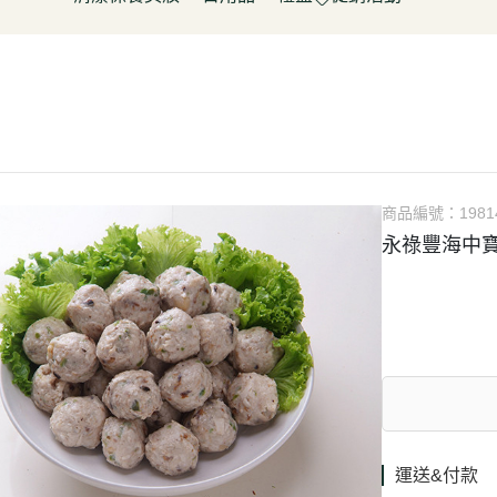
淋
豆製品/蒟蒻
泡菜/涼拌
調理包/咖哩
無酒精飲料
五穀雜糧
餅乾
清潔用品
容器具
促銷活動～振成花生油打8折
皮/披薩/糕點
優(格)酪乳/豆米漿
調理包
罐頭/醃製品
氣泡飲(水)
南北雜貨
糖果
保養品
居家清潔
惜福促銷 ~ 曼寧茶系列~打7折
水餃/鍋貼
純素奶油/起司/沙拉醬
麵包/包子/饅頭
調味粉(醬)/辛香料
沖調/穀麥片/茶/咖啡/可可
烘焙粉類
洋芋
彩妝品
寵物用品
父親節促銷~ 購買小森蛋白粉系
即食加熱/粽子
調理/湯品/即食加熱
抓餅/粽子/糕
醬(香)油/鹽/糖/醋
植物艿
食用油品
素肉
列1包送奇亞籽200g*1包
肉/天貝
茶飲品
水餃/餛飩/鍋貼
湯底/即食湯品
果汁/茶
零食
父親節促銷～任選小森毛豆高蛋
蔬菜
醃漬品
冷凍點心/湯圓
素鬆
養生飲品
白飲2罐送亞麻仁籽粉1包
商品編號：
1981
/香腸/素肉(排)/素旦
素香鬆
果醬/抹醬
永祿豐海中寶3
父親節促銷活動～EDENVALE
(烤)物
高湯/湯底
氣泡紅葡萄飲，夏凡白酒風味飲
鍋料/豆製品/蒟蒻
蒟蒻
88折
(醬)/湯底/湯品
父親節促銷～購買小森毛豆高蛋
白粉2罐送亞麻仁籽粉1包
促銷活動-植芮堂純素仿生膠原蛋
白Plus⁺ (熱帶水果茶風味)買3件5
折
運送&付款