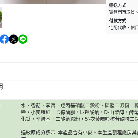
促銷促銷~植芮堂永夜曙光熬夜
運送方式
肌( 九花胜肽活顏精華液)50ml-全
實體門市取貨
素2瓶
付款方式
促銷促銷~手工太陽餅3入-全素
宅配代收
信
購買2盒
促銷促銷~韓國巧秀拉麵1組2包
促銷促銷~悅意可可飲300g-全素
促銷價199效期20270212
情
促銷活動~植芮堂仿生膠原蛋白
富士雪櫻私密純淨靈芝粉(蔓越莓
明
風味)~全素買3盒送一盒$1990
促銷活動~購買味榮海太郎田舍
明︰
水，香菇，荸薺，羥丙基磷酸二澱粉，磷酸二澱粉，
味海帶芽70g*2包贈送味榮米麴
鹽，小麥纖維，卡德蘭膠，L-麩酸鈉，D-山梨醇，
味增1盒
化鈦，辛烯基丁二酸鈉澱粉，5'-次黃嘌呤核苷磷酸二鈉
促銷活動～阿米狗餅乾蘋果肉桂
過敏原成分標示: 本產品含有小麥。本生產製程廠房
口味,打5折