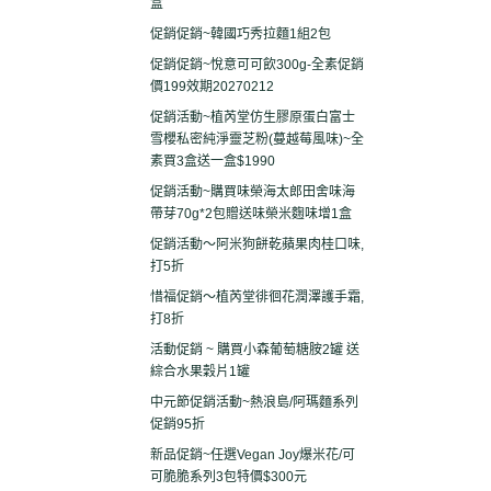
盒
促銷促銷~韓國巧秀拉麵1組2包
促銷促銷~悅意可可飲300g-全素促銷
價199效期20270212
促銷活動~植芮堂仿生膠原蛋白富士
雪櫻私密純淨靈芝粉(蔓越莓風味)~全
素買3盒送一盒$1990
促銷活動~購買味榮海太郎田舍味海
帶芽70g*2包贈送味榮米麴味增1盒
促銷活動～阿米狗餅乾蘋果肉桂口味,
打5折
惜福促銷～植芮堂徘徊花潤澤護手霜,
打8折
活動促銷 ~ 購買小森葡萄糖胺2罐 送
綜合水果穀片1罐
中元節促銷活動~熱浪島/阿瑪麵系列
促銷95折
新品促銷~任選Vegan Joy爆米花/可
可脆脆系列3包特價$300元