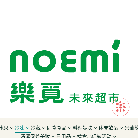
水果
冷凍
冷藏
即食食品
料理調味
休閒飲品
米油
清潔保養美妝
日用品
禮盒
促銷活動