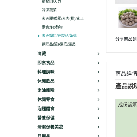
植物肉/天貝
冷凍蔬菜
素火腿/香腸/素肉(排)/素旦
素食炸(烤)物
素火鍋料/豆製品/蒟蒻
分享商品到
調理品(醬)/湯底/湯品
冷藏
即食食品
料理調味
商品詳
休閒飲品
產品說
米油雜糧
休閒零食
成份說
泡麵麵食
營養保健
清潔保養美妝
日用品