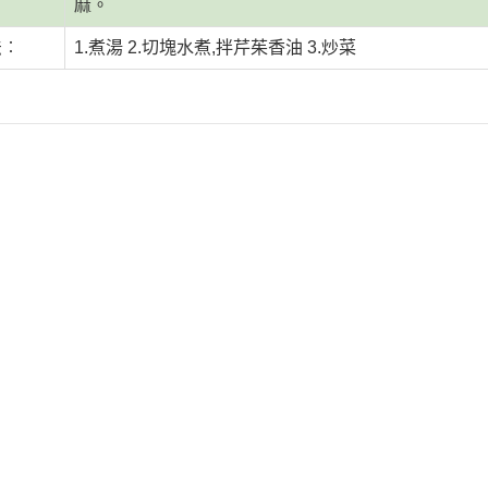
麻。
惜福促銷～植芮堂徘徊花潤澤護
法︰
1.煮湯 2.切塊水煮,拌芹茱香油 3.炒菜
手霜,打8折
活動促銷 ~ 購買小森葡萄糖胺2
罐 送綜合水果穀片1罐
中元節促銷活動~熱浪島/阿瑪麵
系列 促銷95折
新品促銷~任選Vegan Joy爆米
花/可可脆脆系列3包特價$300元
促銷7折活動～菇王純天然香椿
辣椒醬240g
促銷7折活動～菇王純天然香菇
醬240g-全素
促銷 促銷活動～Edenvale系列
紅/白酒 第二件8折
促銷活動～喜樂之泉醬油系列買