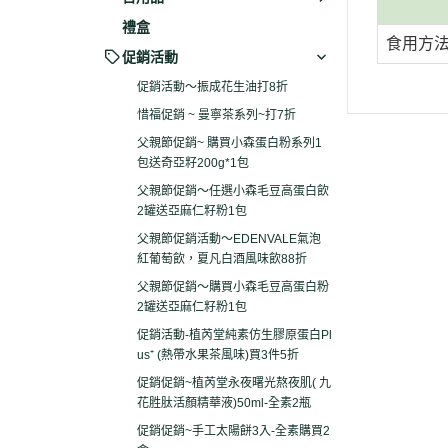
禮盒
食用方
促銷活動
促銷活動～振成花生油打8折
惜福促銷 ~ 曼寧茶系列~打7折
父親節促銷~ 購買小森蛋白粉系列1
包送奇亞籽200g*1包
父親節促銷～任選小森毛豆高蛋白飲
2罐送亞麻仁籽粉1包
父親節促銷活動～EDENVALE氣泡
紅葡萄飲，夏凡白酒風味飲88折
父親節促銷～購買小森毛豆高蛋白粉
2罐送亞麻仁籽粉1包
促銷活動-植芮堂純素仿生膠原蛋白Pl
us⁺ (熱帶水果茶風味)買3件5折
促銷促銷~植芮堂永夜曙光熬夜肌( 九
花胜肽活顏精華液)50ml-全素2瓶
促銷促銷~手工太陽餅3入-全素購買2