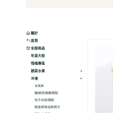
葉菜/生菜/根莖
冰淇
菇菌
麵/餅
水果
包子/
微波/
關於
植物
首頁
冷凍
全部商品
素火腿
年貨大街
素食炸
惜福專區
素火
蔬菜水果
調理品
冷凍
冰淇淋
麵/餅皮/披薩/糕點
包子/水餃/鍋貼
微波/即食加熱/粽子