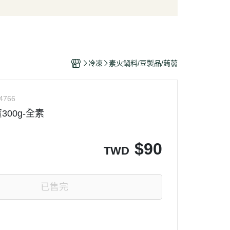
/酥脆點心
麵條/米粉/冬粉
營養品
/巧克力
義大利麵
嬰幼兒食品
片
泡麵/方便麵
乾/豆干/蒟蒻
拌飯/粥
冷凍
素火鍋料/豆製品/蒟蒻
/堅果/果乾/蜜餞/海苔
4766
00g-全素
$
90
TWD
已售完