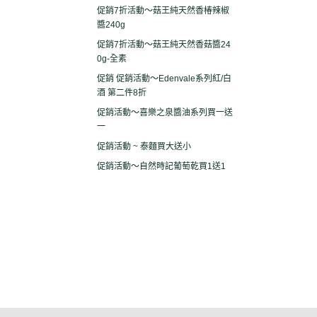
促銷7折活動～菇王純天然香椿辣椒
醬240g
促銷7折活動～菇王純天然香菇醬24
0g-全素
促銷 促銷活動～Edenvale系列紅/白
酒 第二件8折
促銷活動～喜樂之泉醬油系列買一送
一
促銷活動 ~ 泰麵買大送小
促銷活動～自然時記葡萄乾買1送1
關於
全部商品
付款方式說明
現金積
聯絡我們
訂單查詢
寄送方式說明
隱私
部落格
訂單相關說明
售後服務說明