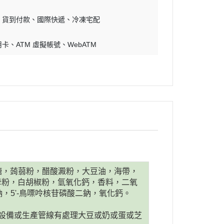
貨到付款
國際快遞
冷凍宅配
用卡
ATM 虛擬帳號
WebATM
糖，蒟蒻粉，醋酸澱粉，大豆油，海帶，
酵母粉，白胡椒粉，氫氧化鈣，香料，二氧
，5'-鳥嘌呤核苷磷酸二鈉，氧化鈣。
其設備或生產管線有處理大豆或奶或蛋或芝