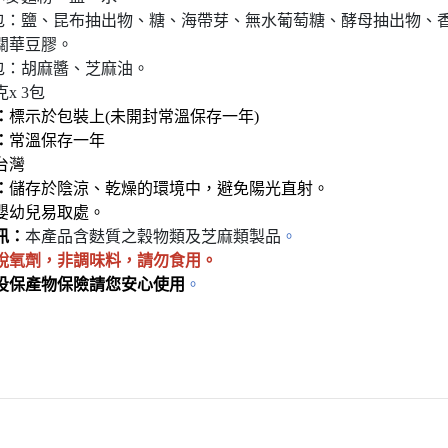
惜福促銷～植芮堂徘徊花潤澤護
包：鹽、昆布抽出物、糖、海帶芽、無水葡萄糖、酵母抽出物
、
關華豆膠。
手霜,打8折
包：胡麻醬、芝麻油。
活動促銷 ~ 購買小森葡萄糖胺2
克
x 3
包
罐 送綜合水果穀片1罐
：
標示於包裝上
(
未開封常溫保存一年
)
中元節促銷活動~熱浪島/阿瑪麵
：
常溫保存一年
系列 促銷95折
台灣
：
儲存於陰涼、乾燥的環境中，避免陽光直射。
新品促銷~任選Vegan Joy爆米
嬰幼兒易取處。
花/可可脆脆系列3包特價$300元
訊：
本產品含麩質之穀物類及芝麻類製品
。
促銷7折活動～菇王純天然香椿
脫氧劑，非調味料，請勿食用。
辣椒醬240g
投保產物保險請您安心使用
。
促銷7折活動～菇王純天然香菇
醬240g-全素
促銷 促銷活動～Edenvale系列
紅/白酒 第二件8折
促銷活動～喜樂之泉醬油系列買