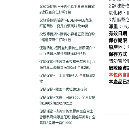
2
調味粉
父親節促銷～任選小森毛豆高蛋白飲
2罐送亞麻仁籽粉1包
氧化矽、
3
胡麻醬
父親節促銷活動～EDENVALE氣泡
紅葡萄飲，夏凡白酒風味飲88折
淨重：
95
有效日期
父親節促銷～購買小森毛豆高蛋白粉
2罐送亞麻仁籽粉1包
保存期限
原產地：
促銷活動-植芮堂純素仿生膠原蛋白Pl
us⁺ (熱帶水果茶風味)買3件5折
保存方式
請勿置於
促銷促銷~植芮堂永夜曙光熬夜肌( 九
花胜肽活顏精華液)50ml-全素2瓶
過敏原資
本包內含
促銷促銷~手工太陽餅3入-全素購買2
盒
本產品已
促銷促銷~韓國巧秀拉麵1組2包
促銷促銷~悅意可可飲300g-全素促銷
價199效期20270212
促銷活動~植芮堂仿生膠原蛋白富士
雪櫻私密純淨靈芝粉(蔓越莓風味)~全
素買3盒送一盒$1990