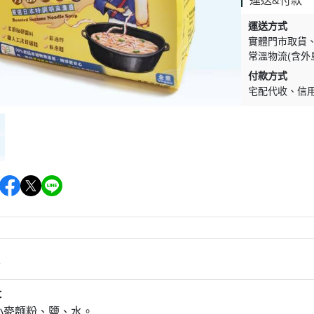
運送&付款
促銷促銷~植芮堂永夜曙光熬夜
肌( 九花胜肽活顏精華液)50ml-全
運送方式
素2瓶
實體門市取貨
常溫物流(含外
促銷促銷~手工太陽餅3入-全素
付款方式
購買2盒
宅配代收
信
促銷促銷~韓國巧秀拉麵1組2包
促銷促銷~悅意可可飲300g-全素
促銷價199效期20270212
促銷活動~植芮堂仿生膠原蛋白
富士雪櫻私密純淨靈芝粉(蔓越莓
風味)~全素買3盒送一盒$1990
促銷活動~購買味榮海太郎田舍
味海帶芽70g*2包贈送味榮米麴
味增1盒
情
促銷活動～阿米狗餅乾蘋果肉桂
：
口味,打5折
小麥麵粉、鹽、水
。