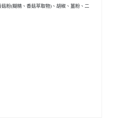
香菇粉
(
糊精、香菇萃取物
)
、胡椒、薑粉、二