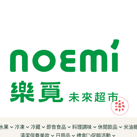
水果
冷凍
冷藏
即食食品
料理調味
休閒飲品
米油
清潔保養美妝
日用品
禮盒
促銷活動