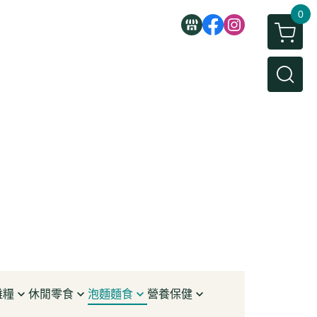
0
雜糧
休閒零食
泡麵麵食
營養保健