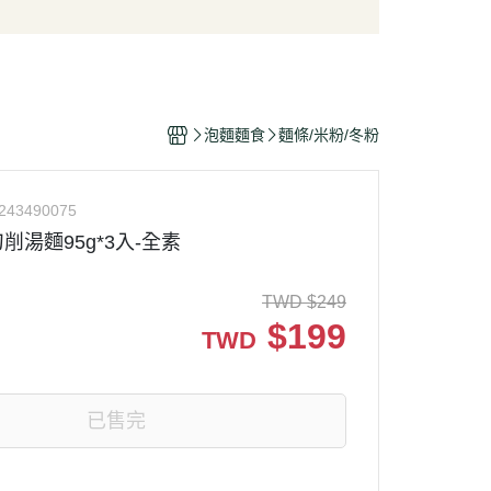
/酥脆點心
麵條/米粉/冬粉
營養品
/巧克力
義大利麵
嬰幼兒食品
片
泡麵/方便麵
乾/豆干/蒟蒻
拌飯/粥
泡麵麵食
麵條/米粉/冬粉
/堅果/果乾/蜜餞/海苔
243490075
削湯麵95g*3入-全素
TWD
$
249
$
199
TWD
已售完