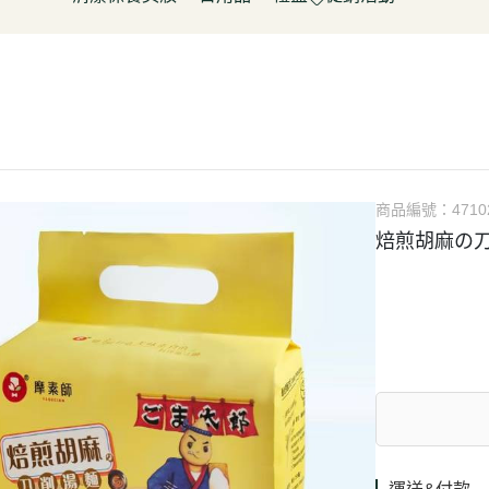
淋
豆製品/蒟蒻
泡菜/涼拌
調理包/咖哩
無酒精飲料
五穀雜糧
餅乾
清潔用品
容器具
促銷活動～振成花生油打8折
皮/披薩/糕點
優(格)酪乳/豆米漿
調理包
罐頭/醃製品
氣泡飲(水)
南北雜貨
糖果
保養品
居家清潔
惜福促銷 ~ 曼寧茶系列~打7折
水餃/鍋貼
純素奶油/起司/沙拉醬
麵包/包子/饅頭
調味粉(醬)/辛香料
沖調/穀麥片/茶/咖啡/可可
烘焙粉類
洋芋
彩妝品
寵物用品
父親節促銷~ 購買小森蛋白粉系
即食加熱/粽子
調理/湯品/即食加熱
抓餅/粽子/糕
醬(香)油/鹽/糖/醋
植物艿
食用油品
素肉
列1包送奇亞籽200g*1包
肉/天貝
茶飲品
水餃/餛飩/鍋貼
湯底/即食湯品
果汁/茶
零食
父親節促銷～任選小森毛豆高蛋
蔬菜
醃漬品
冷凍點心/湯圓
素鬆
養生飲品
白飲2罐送亞麻仁籽粉1包
商品編號：
4710
/香腸/素肉(排)/素旦
素香鬆
果醬/抹醬
焙煎胡麻の刀
父親節促銷活動～EDENVALE
(烤)物
高湯/湯底
氣泡紅葡萄飲，夏凡白酒風味飲
鍋料/豆製品/蒟蒻
蒟蒻
88折
(醬)/湯底/湯品
父親節促銷～購買小森毛豆高蛋
白粉2罐送亞麻仁籽粉1包
促銷活動-植芮堂純素仿生膠原蛋
白Plus⁺ (熱帶水果茶風味)買3件5
折