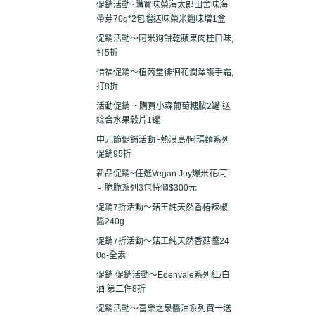
促銷活動~購買味榮海太郎田舍味海
帶芽70g*2包贈送味榮米麴味增1盒
促銷活動～阿米狗餅乾蘋果肉桂口味,
打5折
惜福促銷～植芮堂徘徊花潤澤護手霜,
打8折
活動促銷 ~ 購買小森葡萄糖胺2罐 送
綜合水果穀片1罐
中元節促銷活動~熱浪島/阿瑪麵系列
促銷95折
新品促銷~任選Vegan Joy爆米花/可
可脆脆系列3包特價$300元
促銷7折活動～菇王純天然香椿辣椒
醬240g
促銷7折活動～菇王純天然香菇醬24
0g-全素
促銷 促銷活動～Edenvale系列紅/白
酒 第二件8折
促銷活動～喜樂之泉醬油系列買一送