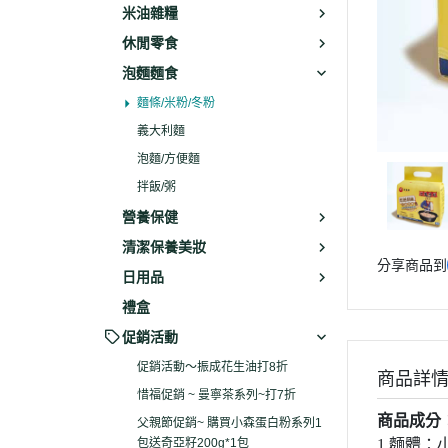
米油雜糧
休閒零食
泡麵麵食
麵條/米粉/冬粉
義大利麵
泡麵/方便麵
拌飯/粥
營養保健
清潔保養美妝
分享商品到
日用品
禮盒
促銷活動
促銷活動～振成花生油打8折
商品詳
惜福促銷 ~ 曼寧茶系列~打7折
商品成分
父親節促銷~ 購買小森蛋白粉系列1
包送奇亞籽200g*1包
1
麵體：