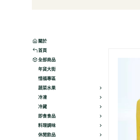
葉菜/生菜/根莖
冰淇
菇菌
麵/餅
水果
包子/
微波/
關於
植物
首頁
冷凍
全部商品
素火腿
年貨大街
素食炸
惜福專區
素火
蔬菜水果
調理品
冷凍
冷藏
即食食品
料理調味
休閒飲品