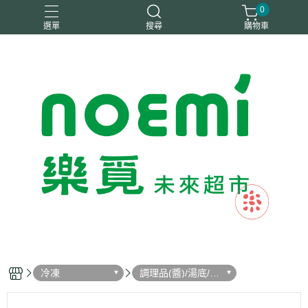
0
選單
搜尋
購物車
#惜福
惜福
梧宇
稑禎
自然思維
冷凍
調理品(醬)/湯底/湯
品