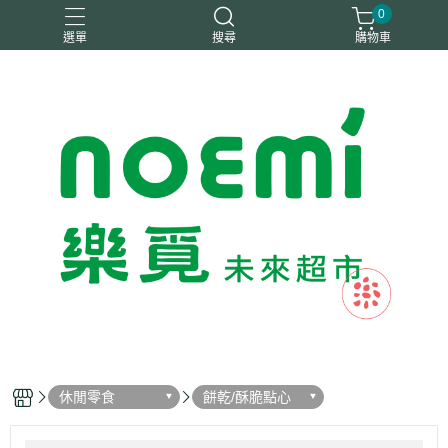
0
選單
搜尋
購物車
#惜福
惜福
梧宇
稑禎
自然思維
休閒零食
餅乾/酥脆點心