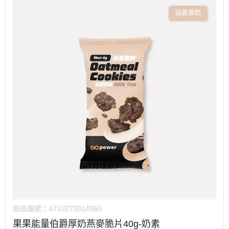
商品編號：
4710273814360
果果能量伯爵厚奶燕麥脆片40g-奶素