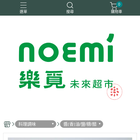
0
選單
搜尋
購物車
#惜福
惜福
梧宇
稑禎
自然思維
料理調味
醬(香)油/鹽/糖/醋