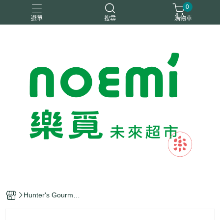
0
選單
搜尋
購物車
#惜福
惜福
梧宇
稑禎
自然思維
Hunter's Gourmet
亨特手工洋芋片(辣
椒萊姆醬味)150g-
全素