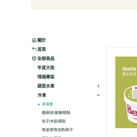
葉菜/生菜/根莖
冰淇
菇菌
麵/餅
水果
包子/
微波/
關於
植物
首頁
冷凍
全部商品
素火腿
年貨大街
素食炸
惜福專區
素火
蔬菜水果
調理品
冷凍
冰淇淋
麵/餅皮/披薩/糕點
包子/水餃/鍋貼
微波/即食加熱/粽子