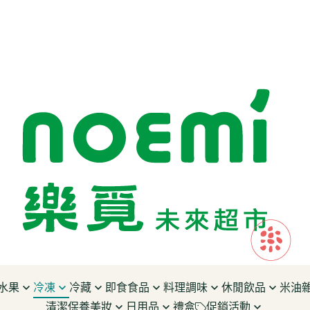
水果
冷凍
冷藏
即食食品
料理調味
休閒飲品
米油
清潔保養美妝
日用品
禮盒
促銷活動