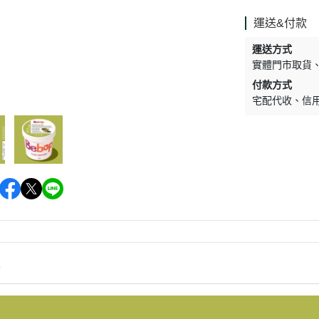
促銷促銷~植芮堂永夜曙光熬夜
肌( 九花胜肽活顏精華液)50ml-全
運送&付款
素2瓶
運送方式
促銷促銷~手工太陽餅3入-全素
實體門市取貨
購買2盒
付款方式
宅配代收
信
促銷促銷~韓國巧秀拉麵1組2包
促銷促銷~悅意可可飲300g-全素
促銷價199效期20270212
促銷活動~植芮堂仿生膠原蛋白
富士雪櫻私密純淨靈芝粉(蔓越莓
風味)~全素買3盒送一盒$1990
促銷活動~購買味榮海太郎田舍
味海帶芽70g*2包贈送味榮米麴
味增1盒
情
促銷活動～阿米狗餅乾蘋果肉桂
口味,打5折