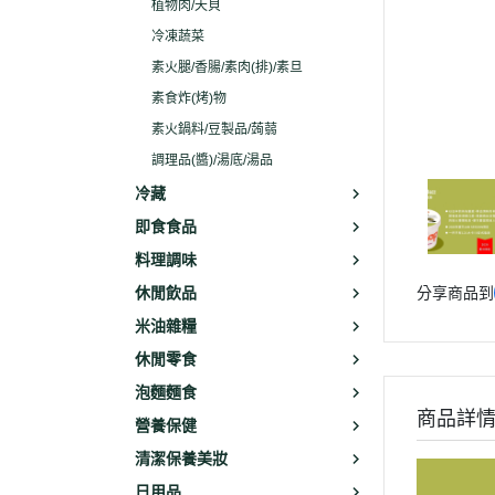
植物肉/天貝
冷凍蔬菜
素火腿/香腸/素肉(排)/素旦
素食炸(烤)物
素火鍋料/豆製品/蒟蒻
調理品(醬)/湯底/湯品
冷藏
即食食品
料理調味
休閒飲品
分享商品到
米油雜糧
休閒零食
泡麵麵食
商品詳
營養保健
清潔保養美妝
日用品