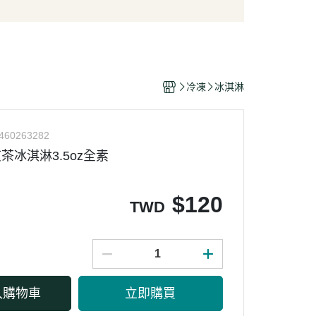
/酥脆點心
麵條/米粉/冬粉
營養品
/巧克力
義大利麵
嬰幼兒食品
片
泡麵/方便麵
乾/豆干/蒟蒻
拌飯/粥
冷凍
冰淇淋
/堅果/果乾/蜜餞/海苔
460263282
煎茶冰淇淋3.5oz全素
$
120
TWD
入購物車
立即購買