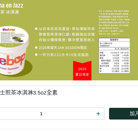
惜福促銷～植芮堂徘徊花潤澤護
手霜,打8折
活動促銷 ~ 購買小森葡萄糖胺2
罐 送綜合水果穀片1罐
中元節促銷活動~熱浪島/阿瑪麵
系列 促銷95折
新品促銷~任選Vegan Joy爆米
花/可可脆脆系列3包特價$300元
促銷7折活動～菇王純天然香椿
辣椒醬240g
爵士煎茶冰淇淋3.5oz全素
促銷7折活動～菇王純天然香菇
醬240g-全素
加
促銷 促銷活動～Edenvale系列
紅/白酒 第二件8折
促銷活動～喜樂之泉醬油系列買