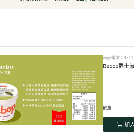
淋
豆製品/蒟蒻
泡菜/涼拌
調理包/咖哩
無酒精飲料
五穀雜糧
餅乾
清潔用品
容器具
促銷活動～振成花生油打8折
皮/披薩/糕點
優(格)酪乳/豆米漿
調理包
罐頭/醃製品
氣泡飲(水)
南北雜貨
糖果
保養品
居家清潔
惜福促銷 ~ 曼寧茶系列~打7折
水餃/鍋貼
純素奶油/起司/沙拉醬
麵包/包子/饅頭
調味粉(醬)/辛香料
沖調/穀麥片/茶/咖啡/可可
烘焙粉類
洋芋
彩妝品
寵物用品
父親節促銷~ 購買小森蛋白粉系
即食加熱/粽子
調理/湯品/即食加熱
抓餅/粽子/糕
醬(香)油/鹽/糖/醋
植物艿
食用油品
素肉
列1包送奇亞籽200g*1包
肉/天貝
茶飲品
水餃/餛飩/鍋貼
湯底/即食湯品
果汁/茶
零食
父親節促銷～任選小森毛豆高蛋
蔬菜
醃漬品
冷凍點心/湯圓
素鬆
養生飲品
白飲2罐送亞麻仁籽粉1包
商品編號：
4711
/香腸/素肉(排)/素旦
素香鬆
果醬/抹醬
Bebop爵士
父親節促銷活動～EDENVALE
(烤)物
高湯/湯底
氣泡紅葡萄飲，夏凡白酒風味飲
鍋料/豆製品/蒟蒻
蒟蒻
88折
(醬)/湯底/湯品
父親節促銷～購買小森毛豆高蛋
白粉2罐送亞麻仁籽粉1包
數量
促銷活動-植芮堂純素仿生膠原蛋
白Plus⁺ (熱帶水果茶風味)買3件5
加
折