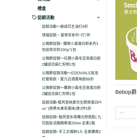
禮盒
促銷活動
促銷活動～振成花生油打8折
惜福促銷 ~ 曼寧茶系列~打7折
父親節促銷~ 購買小森蛋白粉系列1
包送奇亞籽200g*1包
父親節促銷～任選小森毛豆高蛋白飲
2罐送亞麻仁籽粉1包
父親節促銷活動～EDENVALE氣泡
紅葡萄飲，夏凡白酒風味飲88折
父親節促銷～購買小森毛豆高蛋白粉
Bebop
2罐送亞麻仁籽粉1包
促銷活動-植芮堂純素仿生膠原蛋白Pl
us⁺ (熱帶水果茶風味)買3件5折
促銷促銷~植芮堂永夜曙光熬夜肌( 九
花胜肽活顏精華液)50ml-全素2瓶
促銷促銷~手工太陽餅3入-全素購買2