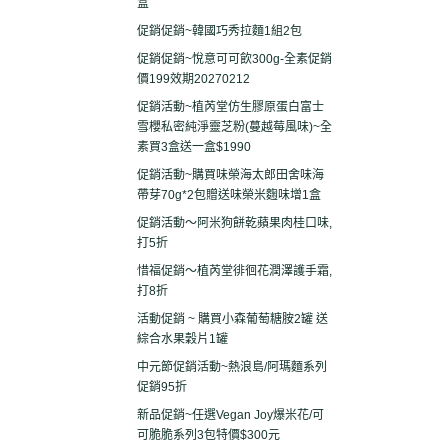
盒
促銷促銷~韓國巧秀拉麵1組2包
促銷促銷~悅意可可飲300g-全素促銷
價199效期20270212
促銷活動~植芮堂仿生膠原蛋白富士
雪櫻私密純淨靈芝粉(蔓越莓風味)~全
素買3盒送一盒$1990
促銷活動~購買味榮海太郎田舍味海
帶芽70g*2包贈送味榮米麴味增1盒
促銷活動～阿米狗餅乾蘋果肉桂口味,
打5折
惜福促銷～植芮堂徘徊花潤澤護手霜,
打8折
活動促銷 ~ 購買小森葡萄糖胺2罐 送
綜合水果穀片1罐
中元節促銷活動~熱浪島/阿瑪麵系列
促銷95折
新品促銷~任選Vegan Joy爆米花/可
可脆脆系列3包特價$300元