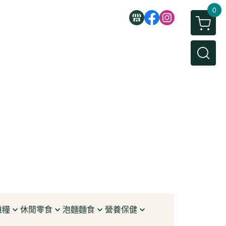
0
雜糧
休閒零食
泡麵麵食
營養保健