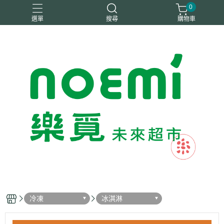
0
選單
搜尋
購物車
#惜福
惜福
梧宇
稑禎
自然思維
冷凍
冰淇淋