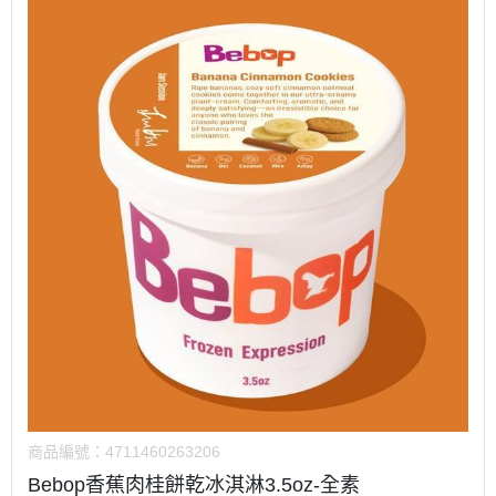
商品編號：
4711460263206
Bebop香蕉肉桂餅乾冰淇淋3.5oz-全素