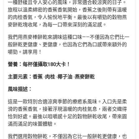
一種舒緩且令人安心的風味，非常適合較涼爽的日子。
旅程以溫柔綿密的香蕉香氣開始，香蕉之後則帶有溫暖
的肉桂香氣，令人愉悅地平衡。最後以有嚼勁的穀物燕
麥餅乾塊收尾，為每一口帶來深刻的滿足感。
我們用燕麥棒餅乾來調味這種口味——不僅因為它們比一
般餅乾更健康、更健康，也因為它們為口感帶來額外的
嚼勁。請享用！
營養：每杯僅攝取180大卡！
主要元素：香蕉 ·肉桂 ·椰子油 ·燕麥餅乾
風味描述：
這是一款特別合適涼爽季節的療癒系風味。入口先是柔
滑的香蕉香氣，接著浮現溫暖的肉桂氣息，兩者交織得
恰到好處。最後以咀嚼感十足的穀物餅乾收尾，帶來圓
滿而滿足的味蕾體驗。
我們選用穀物餅乾，不僅因為它比一般餅乾更健康，也