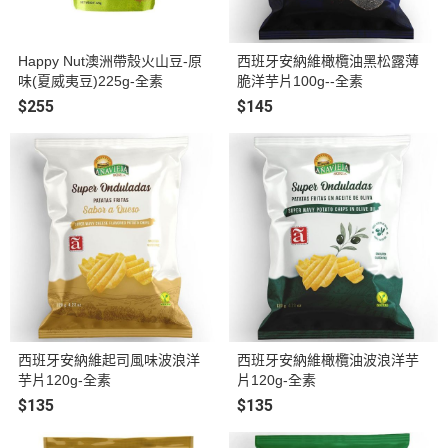
Happy Nut澳洲帶殼火山豆-原
西班牙安納維橄欖油黑松露薄
味(夏威夷豆)225g-全素
脆洋芋片100g--全素
$255
$145
西班牙安納維起司風味波浪洋
西班牙安納維橄欖油波浪洋芋
芋片120g-全素
片120g-全素
$135
$135