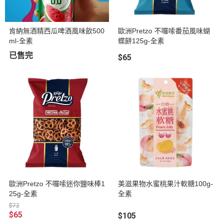
肯納無酒精西瓜啤酒風味飲500
歐洲Pretzo 不囉嗦番茄風味蝴
ml-全素
蝶餅125g-全素
已售完
$65
歐洲Pretzo 不囉嗦迷你鹽味棒1
美滋果物水蜜桃果汁軟糖100g-
25g-全素
全素
$72
$65
$105