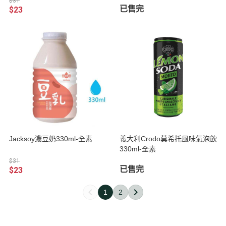
$31
已售完
$23
Jacksoy濃豆奶330ml-全素
義大利Crodo莫希托風味氣泡飲
330ml-全素
$31
已售完
$23
1
2
關於