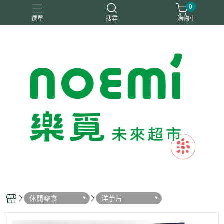
0
選單
搜尋
購物車
#惜福
惜福
梧宇
稑禎
自然思維
休閒零食
洋芋片