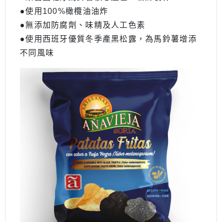
●使⽤100%橄欖油油炸
●無添加防腐劑、味精及⼈⼯⾊素
●使⽤⻄班牙優質冬季產⿊松露，為⾺鈴薯增添
不同風味