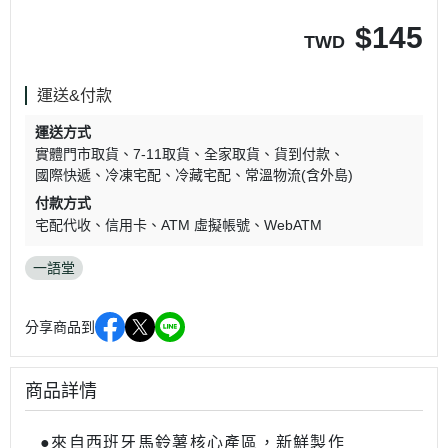
$
145
TWD
運送&付款
運送方式
實體門市取貨
7-11取貨
全家取貨
貨到付款
國際快遞
冷凍宅配
冷藏宅配
常溫物流(含外島)
付款方式
宅配代收
信用卡
ATM 虛擬帳號
WebATM
一語堂
分享商品到
商品詳情
●來⾃⻄班牙⾺鈴薯核⼼產區，新鮮製作