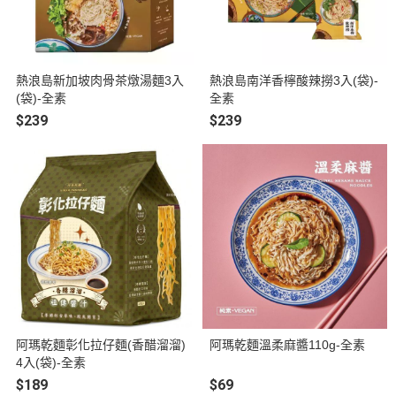
熱浪島新加坡肉骨茶燉湯麵3入
熱浪島南洋香檸酸辣撈3入(袋)-
(袋)-全素
全素
$239
$239
阿瑪乾麵彰化拉仔麵(香醋溜溜)
阿瑪乾麵溫柔麻醬110g-全素
4入(袋)-全素
$189
$69