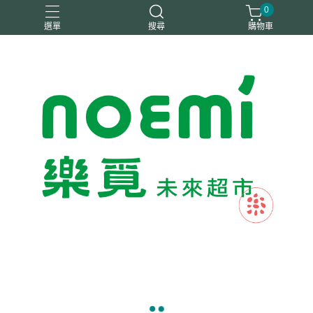
0
選單
搜尋
購物車
#惜福
惜福
梧宇
稑禎
自然思維