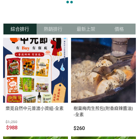
navigate_before
navigate_next
綜合排行
熱銷排行
最新上架
價格
樂覓自然中元普渡小資組-全素
樹巢梅肉生煎包(附香麻辣醬油)
-全素
$1,250
$988
$260