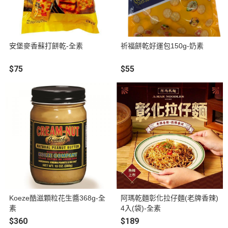
安堡麥香蘇打餅乾-全素
祈福餅乾好運包150g-奶素
$75
$55
Koeze酷滋顆粒花生醬368g-全
阿瑪乾麵彰化拉仔麵(老牌香辣)
素
4入(袋)-全素
$360
$189