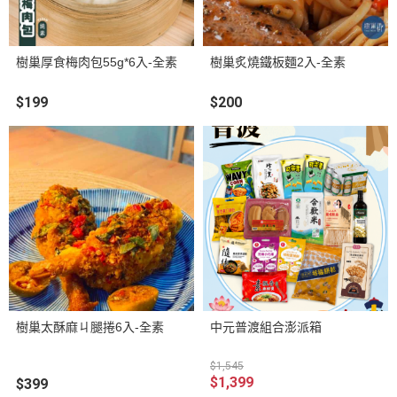
樹巢厚食梅肉包55g*6入-全素
樹巢炙燒鐵板麵2入-全素
$199
$200
樹巢太酥麻ㄐ腿捲6入-全素
中元普渡組合澎派箱
$1,545
$1,399
$399