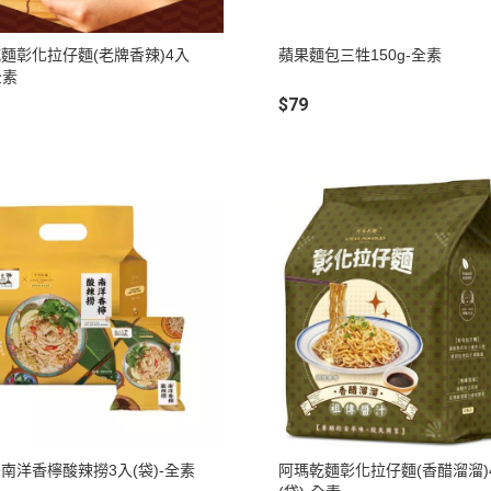
麵彰化拉仔麵(老牌香辣)4入
蘋果麵包三牲150g-全素
全素
$79
南洋香檸酸辣撈3入(袋)-全素
阿瑪乾麵彰化拉仔麵(香醋溜溜)