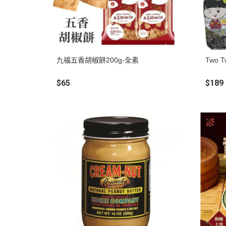
九福五香胡椒餅200g-全素
Two 
$65
$189