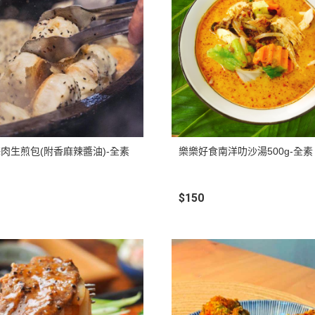
促銷促銷~植芮堂永夜曙光熬夜
肌( 九花胜肽活顏精華液)50ml-全
素2瓶
促銷促銷~手工太陽餅3入-全素
購買2盒
促銷促銷~韓國巧秀拉麵1組2包
促銷促銷~悅意可可飲300g-全素
促銷價199效期20270212
肉生煎包(附香麻辣醬油)-全素
樂樂好食南洋叻沙湯500g-全素
促銷活動~植芮堂仿生膠原蛋白
富士雪櫻私密純淨靈芝粉(蔓越莓
$150
風味)~全素買3盒送一盒$1990
促銷活動~購買味榮海太郎田舍
味海帶芽70g*2包贈送味榮米麴
味增1盒
促銷活動～阿米狗餅乾蘋果肉桂
口味,打5折