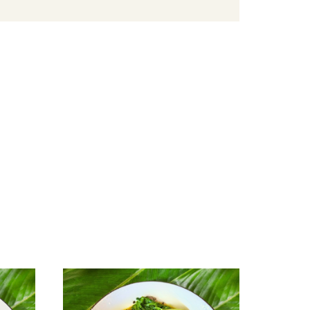
/酥脆點心
麵條/米粉/冬粉
營養品
/巧克力
義大利麵
嬰幼兒食品
片
泡麵/方便麵
乾/豆干/蒟蒻
拌飯/粥
/堅果/果乾/蜜餞/海苔
navigate_next