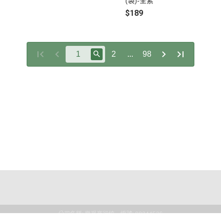
(袋)-全素
$189
2
...
98
點規則
權條款
公司名稱: 樂覓商行
統一編號: 88344536