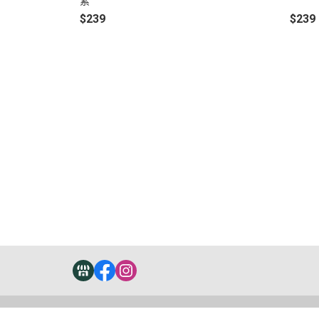
素
$239
$239
關於
全部商品
付款方式說明
現金積
聯絡我們
訂單查詢
寄送方式說明
隱私
部落格
訂單相關說明
售後服務說明