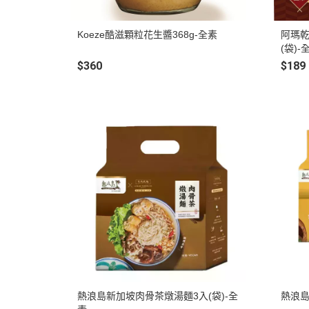
Koeze酷滋顆粒花生醬368g-全素
阿瑪乾
(袋)-
$360
$189
熱浪島新加坡肉骨茶燉湯麵3入(袋)-全
熱浪島