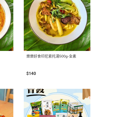
樂樂好食印尼索托湯500g-全素
$140