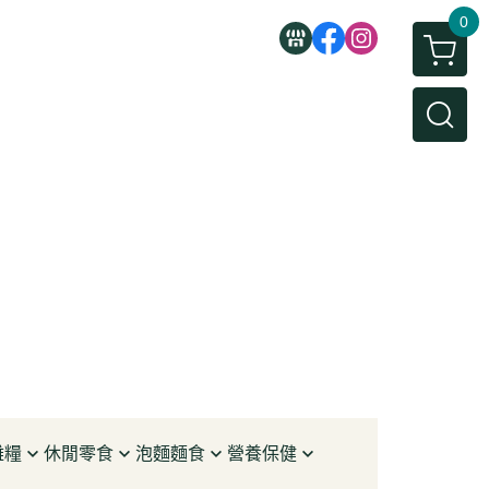
0
雜糧
休閒零食
泡麵麵食
營養保健