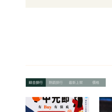
葉菜/生菜/根莖
冰淇
菇菌
麵/餅
水果
包子/
微波/
植物
冷凍
navigate_before
素火腿
素食炸
素火
調理品
綜合排行
熱銷排行
最新上架
價格