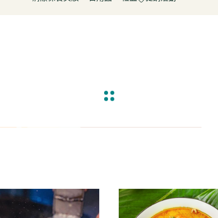
淋
豆製品/蒟蒻
泡菜/涼拌
調理包/咖哩
無酒精飲料
五穀雜糧
餅乾
清潔用品
容器具
促銷活動～振成花生油打8折
皮/披薩/糕點
優(格)酪乳/豆米漿
調理包
罐頭/醃製品
氣泡飲(水)
南北雜貨
糖果
保養品
居家清潔
惜福促銷 ~ 曼寧茶系列~打7折
水餃/鍋貼
純素奶油/起司/沙拉醬
麵包/包子/饅頭
調味粉(醬)/辛香料
沖調/穀麥片/茶/咖啡/可可
烘焙粉類
洋芋
彩妝品
寵物用品
父親節促銷~ 購買小森蛋白粉系
即食加熱/粽子
調理/湯品/即食加熱
抓餅/粽子/糕
醬(香)油/鹽/糖/醋
植物艿
食用油品
素肉
列1包送奇亞籽200g*1包
肉/天貝
茶飲品
水餃/餛飩/鍋貼
湯底/即食湯品
果汁/茶
零食
父親節促銷～任選小森毛豆高蛋
蔬菜
醃漬品
冷凍點心/湯圓
素鬆
養生飲品
白飲2罐送亞麻仁籽粉1包
/香腸/素肉(排)/素旦
素香鬆
果醬/抹醬
父親節促銷活動～EDENVALE
(烤)物
高湯/湯底
氣泡紅葡萄飲，夏凡白酒風味飲
鍋料/豆製品/蒟蒻
蒟蒻
88折
(醬)/湯底/湯品
父親節促銷～購買小森毛豆高蛋
白粉2罐送亞麻仁籽粉1包
促銷活動-植芮堂純素仿生膠原蛋
白Plus⁺ (熱帶水果茶風味)買3件5
折