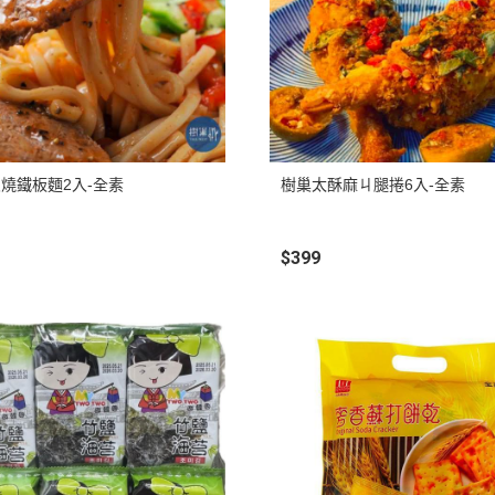
惜福促銷～植芮堂徘徊花潤澤護
手霜,打8折
活動促銷 ~ 購買小森葡萄糖胺2
罐 送綜合水果穀片1罐
中元節促銷活動~熱浪島/阿瑪麵
系列 促銷95折
燒鐵板麵2入-全素
樹巢太酥麻ㄐ腿捲6入-全素
新品促銷~任選Vegan Joy爆米
花/可可脆脆系列3包特價$300元
$399
促銷7折活動～菇王純天然香椿
辣椒醬240g
促銷7折活動～菇王純天然香菇
醬240g-全素
促銷 促銷活動～Edenvale系列
紅/白酒 第二件8折
促銷活動～喜樂之泉醬油系列買