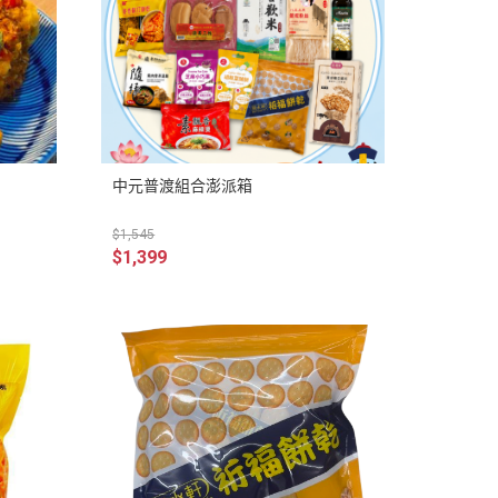
中元普渡組合澎派箱
$1,545
$1,399