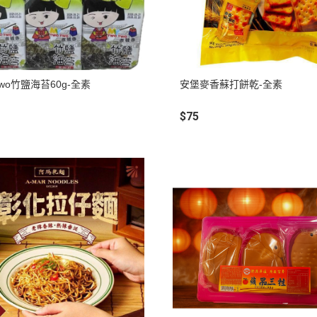
一送一
促銷活動 ~ 泰麵買大送小
促銷活動～自然時記葡萄乾買1
送1
Two竹鹽海苔60g-全素
安堡麥香蘇打餅乾-全素
$75