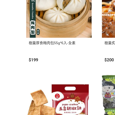
樹巢厚食梅肉包55g*6入-全素
樹巢炙
$199
$200