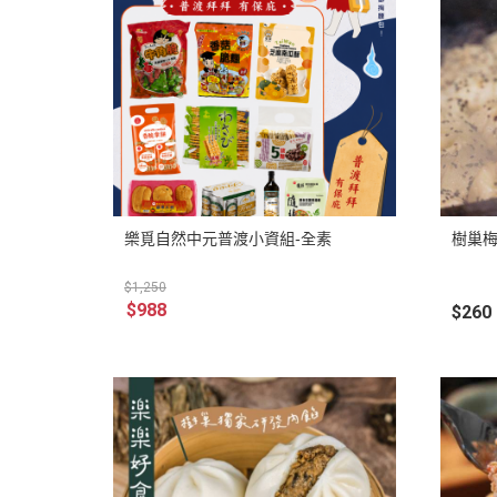
樂覓自然中元普渡小資組-全素
樹巢梅
$1,250
$988
$260