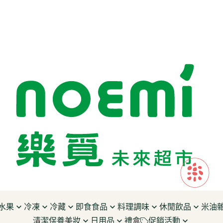
水果
冷凍
冷藏
即食食品
料理調味
休閒飲品
米油
清潔保養美妝
日用品
禮盒
促銷活動