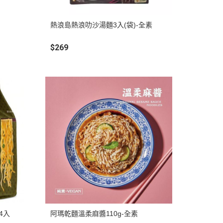
熱浪島熱浪叻沙湯麵3入(袋)-全素
$269
4入
阿瑪乾麵溫柔麻醬110g-全素